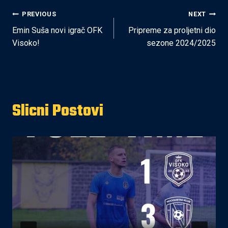
Post
PREVIOUS
NEXT
Emin Suša novi igrač OFK
Pripreme za proljetni dio
navigation
Visoko!
sezone 2024/2025
Slicni Postovi