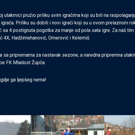
oj utakmici pružio priliku svim igračima koji su bili na raspolaganju
grača. Priliku su dobili i novi igrači koji su u ovom prelaznom roku
 sa 4 postignuta pogotka za manje od pola sata igre. Za naš tim
ć 4X, Hadžimehanović, Omerović i Kelemiš.
a sa pripremama za nastavak sezone, a naredna pripremna utak
kipe FK Mladost Župča.
igdje ga ljepšeg nema!