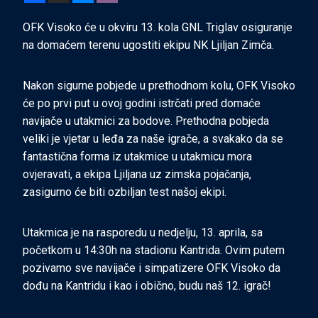
OFK Visoko će u okviru 13. kola GNL Triglav osiguranje
na domaćem terenu ugostiti ekipu NK Ljiljan Zimča.
Nakon sigurne pobjede u prethodnom kolu, OFK Visoko
će po prvi put u ovoj godini istrčati pred domaće
navijače u utakmici za bodove. Prethodna pobjeda
veliki je vjetar u leđa za naše igrače, a svakako da se
fantastična forma iz utakmice u utakmicu mora
ovjeravati, a ekipa Ljiljana uz zimska pojačanja,
zasigurno će biti ozbiljan test našoj ekipi.
Utakmica je na rasporedu u
nedjelju, 13. aprila, sa
početkom u 14:30h na stadionu Kantrida. Ovim putem
pozivamo sve navijače i simpatizere OFK Visoko da
dođu na Kantridu i kao i obično, budu naš 12. igrač!