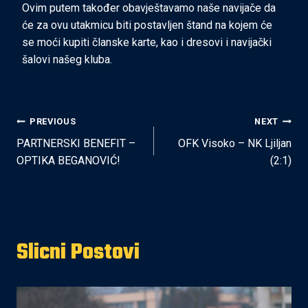
Ovim putem također obavještavamo naše navijače da
će za ovu utakmicu biti postavljen štand na kojem će
se moći kupiti članske karte, kao i dresovi i navijački
šalovi našeg kluba.
Post
PREVIOUS
NEXT
PARTNERSKI BENEFIT –
OFK Visoko – NK Ljiljan
navigation
OPTIKA BEGANOVIĆ!
(2:1)
Slicni Postovi