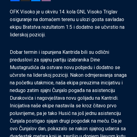
OFK Visoko je u okviru 14. kola GNL Visoko Triglav
osiguranje na domaćem terenu u ulozi gosta savladao
ekipu Bratstva rezultatom 1:5 i dodatno se učvrstio na
liderskoj poziciji.
Dobar termin i ispunjena Kantrida bili su odlični
preduslovi za sjajnu partiju izabranika Dine
Mustagrudića da ostvare novu pobjedu i dodatno se
učvrste na liderskoj poziciji. Nakon odmjeravanja snaga
na početku utakmice, naša ekipa preuzima inicijativu i
nedugo zatim sjajni Čunjalo pogađa na
asistenciju
Durakovića i nagovještava novu golijadu na Kantridi.
Inicijativa naše ekipe nastavila se kroz čitavo prvo
poluvrijeme, pa je tako Husić na još jednu asistenciju
Čunjala postigao sjajan drugi pogodak na meču. Da je
ovo Čunjalov dan, pokazalo se nakon sjajnog udarca sa
dvadestak metara koji je završio u donjem lijevom kutu