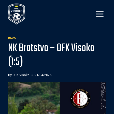
Skip
to
content
BLOG
NK Bratstvo – OFK Visoko
(1:5)
By
OFK Visoko
21/04/2025