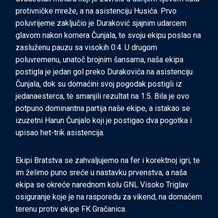
protivničke mreže, a na asistenciju Husića. Prvo
poluvrijeme zaključio je Duraković sjajnim udarcem
glavom nakon kornera Čunjala, te svoju ekipu poslao na
zasluženu pauzu sa visokih 0:4. U drugom
poluvremenu, unatoč brojnim šansama, naša ekipa
postigla je jedan gol preko Durakovića na asistenciju
Čunjala, dok su domaćini svoj pogodak postigli iz
jedanaesterca, te smanjili rezultat na 1:5. Bila je ovo
potpuno dominantna partija naše ekipe, a istakao se
izuzetni Harun Čunjalo koji je postigao dva pogotka i
upisao het-trik asistencija.
Ekipi Bratstva se zahvaljujemo na fer i korektnoj igri, te
im želimo puno sreće u nastavku prvenstva, a naša
ekipa se okreće narednom kolu GNL Visoko Triglav
osiguranje koje je na rasporedu za vikend, na domaćem
terenu protiv ekipe FK Gračanica.