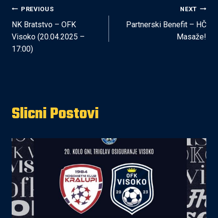
Post
PREVIOUS
NEXT
NK Bratstvo – OFK
Partnerski Benefit – HČ
navigation
Visoko (20.04.2025 –
Masaže!
17:00)
Slicni Postovi