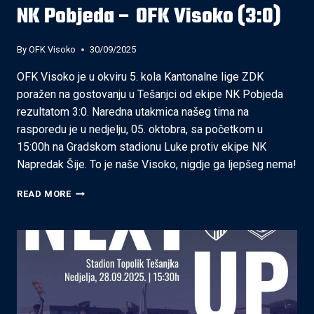
NK Pobjeda – OFK Visoko (3:0)
By
OFK Visoko
30/09/2025
OFK Visoko je u okviru 5. kola Kantonalne lige ZDK
poražen na gostovanju u Tešanjci od ekipe NK Pobjeda
rezultatom 3:0. Naredna utakmica našeg tima na
rasporedu je u nedjelju, 05. oktobra, sa početkom u
15:00h na Gradskom stadionu Luke protiv ekipe NK
Napredak Šije. To je naše Visoko, nigdje ga ljepšeg nema!
NK
READ MORE
POBJEDA
–
OFK
VISOKO
(3:0)