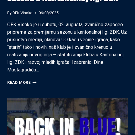
By
OFK Visoko
06/08/2025
OFK Visoko je u subotu, 02. augusta, zvanično započeo
pripreme za premijernu sezonu u kantonalnoj ligi ZDK. Uz
prisustvo medija, članova UO kao i većine igrača, kako
“starih” tako i novih, naš klub je i zvanično krenuo u
realizaciju novog cilja – stabilizacija kluba u Kantonalnoj
ligi ZDK i razvoj mladih igrača! Izabranici Dine
Mustagrudića…
OFK
READ MORE
VISOKO
KRENUO
S
PRIPREMAMA
ZA
PREMIJERNU
SEZONU
U