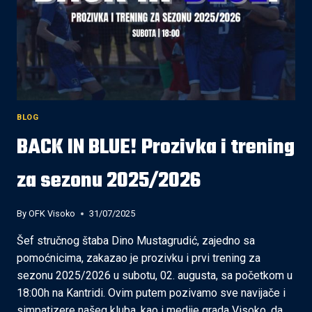
KANTONALNOJ
LIGI
ZDK
BLOG
BACK IN BLUE! Prozivka i trening
za sezonu 2025/2026
By
OFK Visoko
31/07/2025
Šef stručnog štaba Dino Mustagrudić, zajedno sa
pomoćnicima, zakazao je prozivku i prvi trening za
sezonu 2025/2026 u subotu, 02. augusta, sa početkom u
18:00h na Kantridi. Ovim putem pozivamo sve navijače i
simpatizere našeg kluba, kao i medije grada Visoko, da