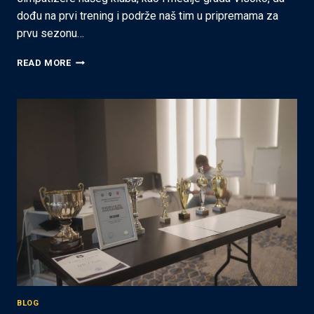
dođu na prvi trening i podrže naš tim u pripremama za
prvu sezonu…
BACK
READ MORE
IN
BLUE!
PROZIVKA
I
TRENING
ZA
SEZONU
2025/2026
BLOG