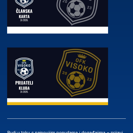
Budi u toku s najnovijim ponudama i događajima – prijavi