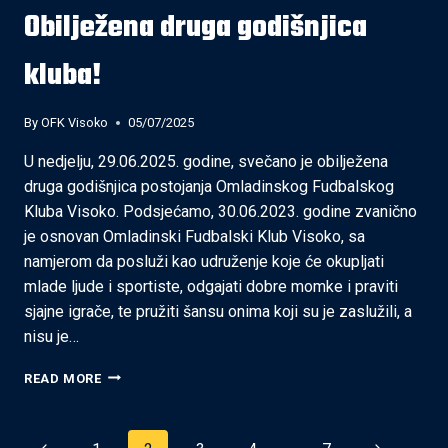
Obilježena druga godišnjica
kluba!
By
OFK Visoko
05/07/2025
U nedjelju, 29.06.2025. godine, svečano je obilježena
druga godišnjica postojanja Omladinskog Fudbalskog
Kluba Visoko. Podsjećamo, 30.06.2023. godine zvanično
je osnovan Omladinski Fudbalski Klub Visoko, sa
namjerom da posluži kao udruženje koje će okupljati
mlade ljude i sportiste, odgajati dobre momke i praviti
sjajne igrače, te pružiti šansu onima koji su je zaslužili, a
nisu je…
OBILJEŽENA
READ MORE
DRUGA
GODIŠNJICA
KLUBA!