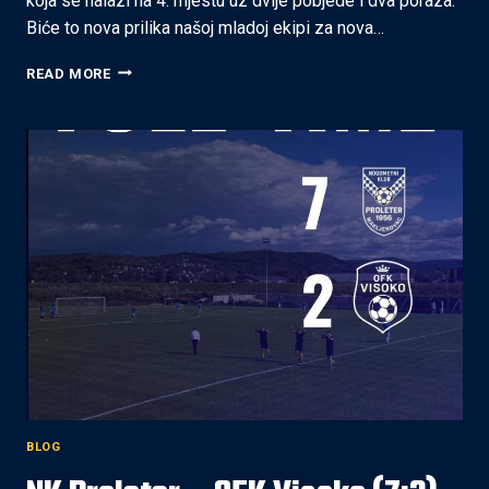
koja se nalazi na 4. mjestu uz dvije pobjede i dva poraza.
Biće to nova prilika našoj mladoj ekipi za nova…
NK
READ MORE
POBJEDA
–
OFK
VISOKO
(28.9.2025
–
15:30)
BLOG