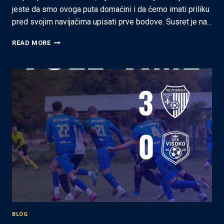
jeste da smo ovoga puta domaćini i da ćemo imati priliku
pred svojim navijačima upisati prve bodove. Susret je na…
OFK
READ MORE
VISOKO
–
NK
NAPREDAK
(5.10.2025
–
15:00)
BLOG