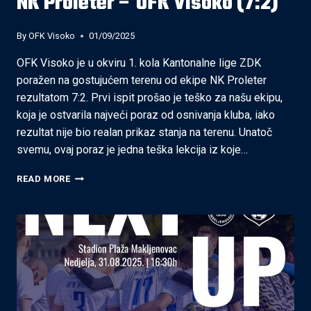
NK Proleter – OFK Visoko (7:2)
By
OFK Visoko
01/09/2025
OFK Visoko je u okviru 1. kola Kantonalne lige ZDK
poražen na gostujućem terenu od ekipe NK Proleter
rezultatom 7:2. Prvi ispit prošao je teško za našu ekipu,
koja je ostvarila najveći poraz od osnivanja kluba, iako
rezultat nije bio realan prikaz stanja na terenu. Unatoč
svemu, ovaj poraz je jedna teška lekcija iz koje…
NK
READ MORE
PROLETER
–
OFK
VISOKO
(7:2)