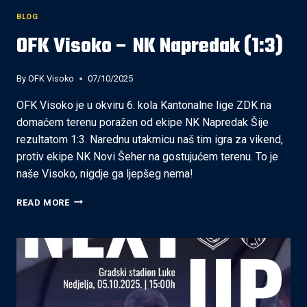
BLOG
OFK Visoko – NK Napredak (1:3)
By
OFK Visoko
07/10/2025
OFK Visoko je u okviru 6. kola Kantonalne lige ZDK na
domaćem terenu poražen od ekipe NK Napredak Šije
rezultatom 1:3. Narednu utakmicu naš tim igra za vikend,
protiv ekipe NK Novi Šeher na gostujućem terenu. To je
naše Visoko, nigdje ga ljepšeg nema!
OFK
READ MORE
VISOKO
–
NK
NAPREDAK
(1:3)