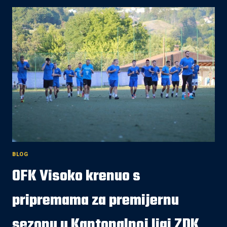
JE
NOVI
DOM
OFK
VISOKO
ZA
SEZONU
2025/2026!
BLOG
OFK Visoko krenuo s
pripremama za premijernu
sezonu u Kantonalnoj ligi ZDK