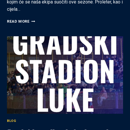
kojim će se naša ekipa suočiti ove sezone. Proleter, kao i
cijela…
NK
READ MORE
PROLETER
–
OFK
VISOKO
(31.8.2025
–
16:30)
BLOG