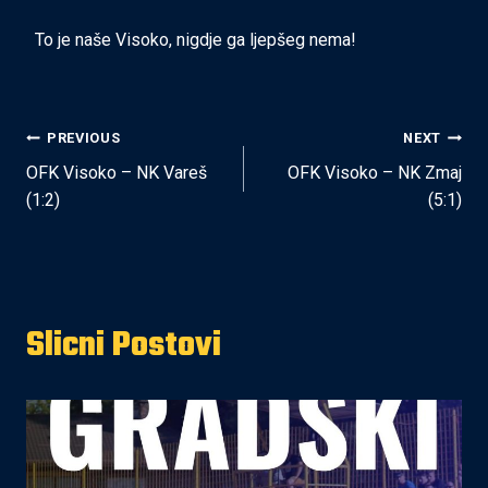
To je naše Visoko, nigdje ga ljepšeg nema!
Post
PREVIOUS
NEXT
OFK Visoko – NK Vareš
OFK Visoko – NK Zmaj
navigation
(1:2)
(5:1)
Slicni Postovi