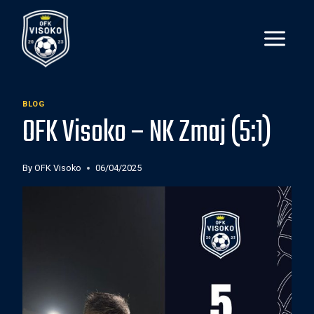
Skip
to
content
BLOG
OFK Visoko – NK Zmaj (5:1)
By
OFK Visoko
06/04/2025