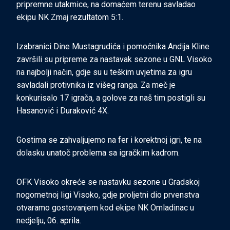
pripremne utakmice, na domaćem terenu savladao
ekipu NK Zmaj rezultatom 5:1.
Izabranici Dine Mustagrudića i pomoćnika Andija Kline
završili su pripreme za nastavak sezone u GNL Visoko
na najbolji način, gdje su u teškim uvjetima za igru
savladali protivnika iz višeg ranga. Za meč je
konkurisalo 17 igrača, a golove za naš tim postigli su
Hasanović i Duraković 4X.
Gostima se zahvaljujemo na fer i korektnoj igri, te na
dolasku
unatoč problema sa igračkim kadrom.
OFK Visoko okreće se nastavku sezone u Gradskoj
nogometnoj ligi Visoko, gdje proljetni dio prvenstva
otvaramo gostovanjem kod ekipe NK Omladinac u
nedjelju, 06. aprila.